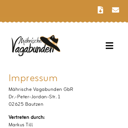
Zum
Inhalt
springen
Toggle
Naviga
Start
Impressum
Blasmusik
Mährische Vagabunden GbR
Dr.-Peter-Jordan-Str. 1
Termine
02625 Bautzen
Vertreten durch:
Besetzung
Markus Till